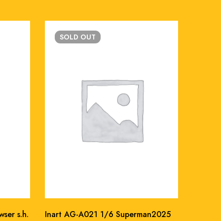
SOLD
OUT
SO
ser s.h.
Inart AG-A021 1/6 Superman2025
Bandai 