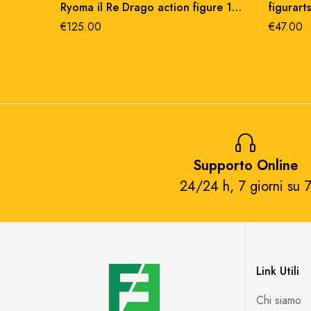
Ryoma il Re Drago action figure 19
figurart
cm abs/metallo
€
125.00
€
47.00
Supporto Online
24/24 h, 7 giorni su 7
Link Utili
Chi siamo