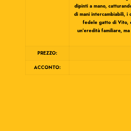
dipinti a mano, catturand
di mani intercambiabili, i
fedele gatto di Vito,
un’eredità familiare, m
PREZZO:
ACCONTO: