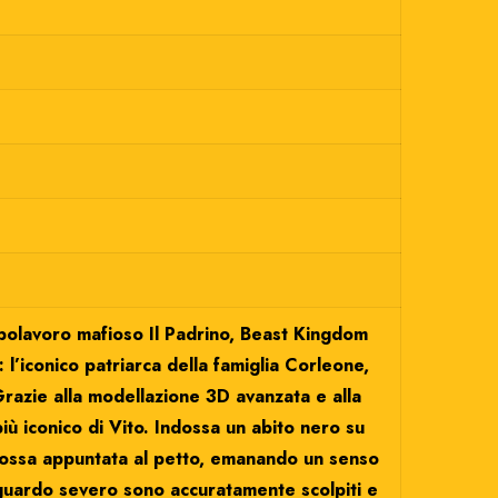
apolavoro mafioso Il Padrino, Beast Kingdom
l’iconico patriarca della famiglia Corleone,
 Grazie alla modellazione 3D avanzata e alla
iù iconico di Vito. Indossa un abito nero su
 rossa appuntata al petto, emanando un senso
 sguardo severo sono accuratamente scolpiti e