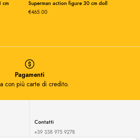
3 cm
Superman action figure 30 cm doll
figurar
€
465.00
€
30.00
Pagamenti
a con più carte di credito.​
Contatti
+39 338 975 9278