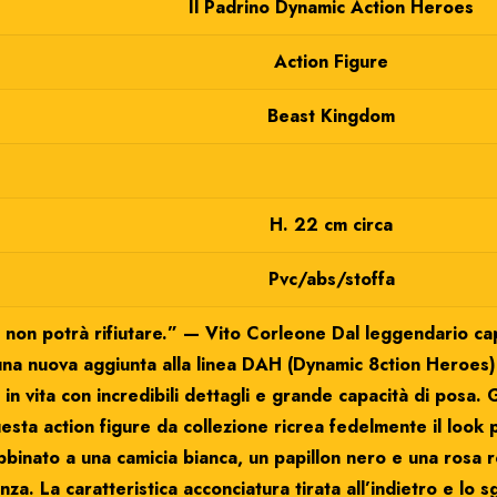
Il Padrino Dynamic Action Heroes
Action Figure
Beast Kingdom
H. 22 cm circa
Pvc/abs/stoffa
e non potrà rifiutare.” — Vito Corleone Dal leggendario c
na nuova aggiunta alla linea DAH (Dynamic 8ction Heroes): 
in vita con incredibili dettagli e grande capacità di posa.
uesta action figure da collezione ricrea fedelmente il look p
abbinato a una camicia bianca, un papillon nero e una rosa
za. La caratteristica acconciatura tirata all’indietro e lo