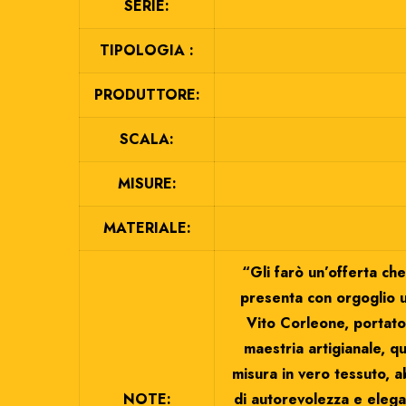
SERIE:
TIPOLOGIA :
PRODUTTORE:
SCALA:
MISURE:
MATERIALE:
“Gli farò un’offerta ch
presenta con orgoglio u
Vito Corleone, portato 
maestria artigianale, q
misura in vero tessuto, 
NOTE:
di autorevolezza e elegan