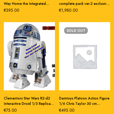
Way Home the Integrated
complete pack ver.2 exclusive
Spider-Man master craft statue
doll 1/6 action figure 30cm
€
395.00
€
1,980.00
SOLD
OUT
Clementoni Star Wars R2-d2
Damtoys Platoon Action Figure
Interactive Droid 1/3 Replica
1/6 Chris Taylor 30 cm
31 cm pvc
pvc,stoffa doll
€
75.00
€
495.00