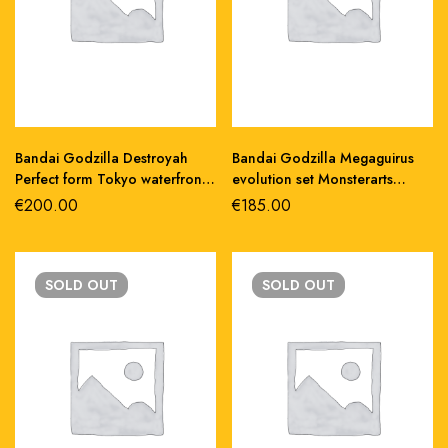
Bandai Godzilla Destroyah
Bandai Godzilla Megaguirus
Perfect form Tokyo waterfront
evolution set Monsterarts
decisive battle sh monsterarts
action figure pvc
€
200.00
€
185.00
pvc 18 cm
SOLD
OUT
SOLD
OUT