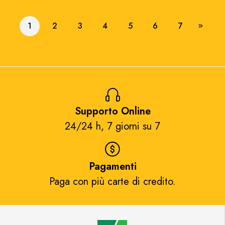
1
2
3
4
5
6
7
Supporto Online
24/24 h, 7 giorni su 7​
Pagamenti
Paga con più carte di credito.​