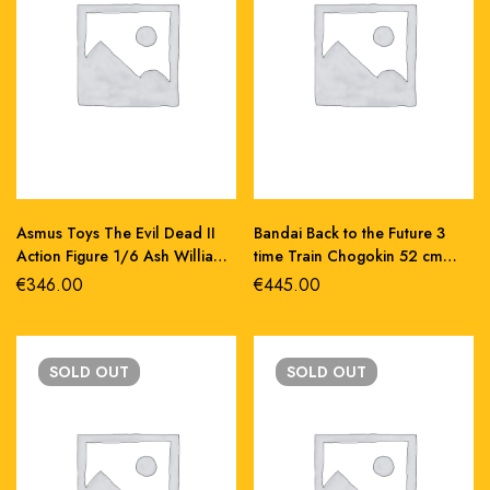
Asmus Toys The Evil Dead II
Bandai Back to the Future 3
Action Figure 1/6 Ash Williams
time Train Chogokin 52 cm
31 cm Action figures: 30 cm La
abs/metallo
€
346.00
€
445.00
Casa
SOLD
OUT
SOLD
OUT