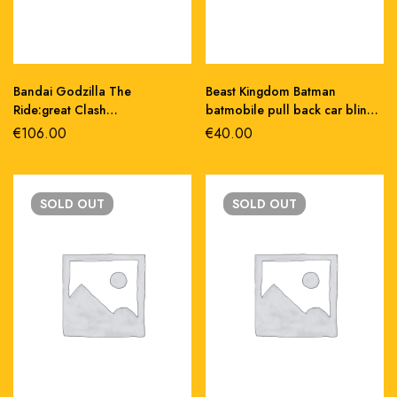
Bandai Godzilla The
Beast Kingdom Batman
Ride:great Clash
batmobile pull back car blind
S.h.monsterats action figure
box set (6) repliche 5 cm
€
106.00
€
40.00
pvc 16 cm
SOLD
OUT
SOLD
OUT