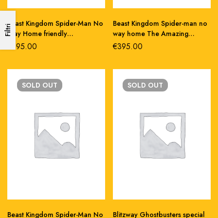
Beast Kingdom Spider-Man No
Beast Kingdom Spider-man no
Filtri
Way Home friendly
way home The Amazing
neighborhood Spider-Man
Spider-Man master craft statue
€
395.00
€
395.00
master craft st
SOLD
OUT
SOLD
OUT
Beast Kingdom Spider-Man No
Blitzway Ghostbusters special