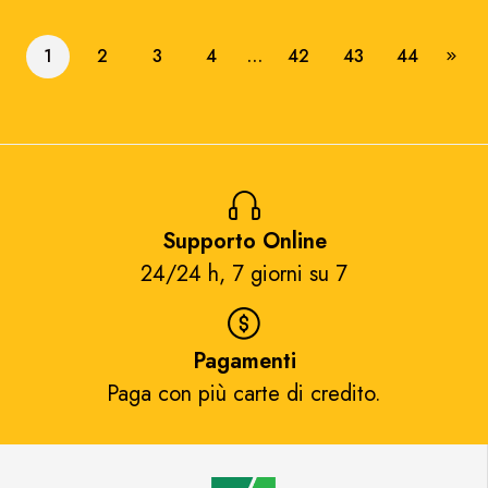
1
2
3
4
…
42
43
44
Supporto Online
24/24 h, 7 giorni su 7​
Pagamenti
Paga con più carte di credito.​