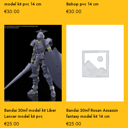
model kit pvc 14 cm
Bishop pvc 14 cm
€
30.00
€
30.00
Bandai 30mf model kit Liber
Bandai 30mf Rosan Assassin
Lancer model kit pvc
fantasy model kit 14 cm
€
25.00
€
25.00