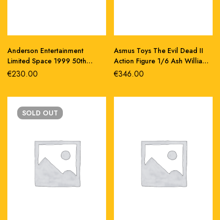
Anderson Entertainment
Asmus Toys The Evil Dead II
Limited Space 1999 50th
Action Figure 1/6 Ash Williams
anniversary golden eagle
31 cm Action figures: 30 cm La
€
230.00
€
346.00
replica 25 cm
Casa
SOLD
OUT