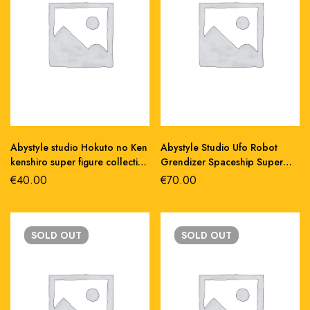
Abystyle studio Hokuto no Ken
Abystyle Studio Ufo Robot
kenshiro super figure collection
Grendizer Spaceship Super
1/10 pvc statue 20 cm
Figure Collection 1/10 Statue
€
40.00
€
70.00
pvc
SOLD
OUT
SOLD
OUT