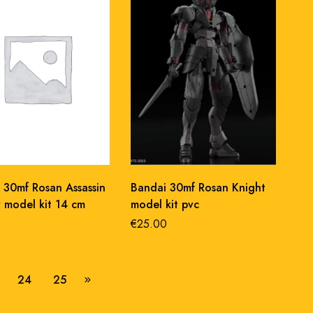
 30mf Rosan Assassin
Bandai 30mf Rosan Knight
y model kit 14 cm
model kit pvc
0
€
25.00
24
25