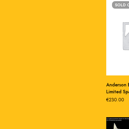
SOLD
Anderson 
Limited S
anniversar
€
230.00
replica 25