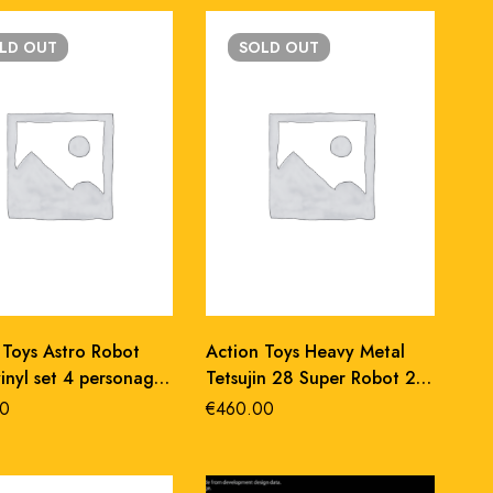
LD
OUT
SOLD
OUT
 Toys Astro Robot
Action Toys Heavy Metal
inyl set 4 personaggi
Tetsujin 28 Super Robot 28
ristampa abs 36 cm
0
€
460.00