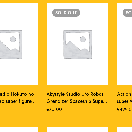
SOLD
OUT
SO
tudio Hokuto no
Abystyle Studio Ufo Robot
Action
ro super figure
Grendizer Spaceship Super
super v
 1/10 pvc statue
Figure Collection 1/10
40 cm
€
70.00
€
499.0
Statue pvc