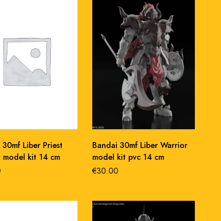
 30mf Liber Priest
Bandai 30mf Liber Warrior
y model kit 14 cm
model kit pvc 14 cm
0
€
30.00