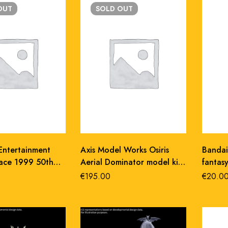
OUT
SOLD
OUT
Entertainment
Axis Model Works Osiris
Bandai
pace 1999 50th
Aerial Dominator model kit
fantas
y golden eagle
1/100 abs/pvc
€
195.00
€
20.0
 cm