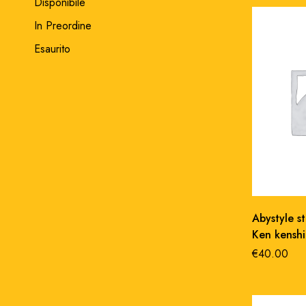
Disponibile
In Preordine
Esaurito
Abystyle s
Ken kenshi
collection
€
40.00
20 cm