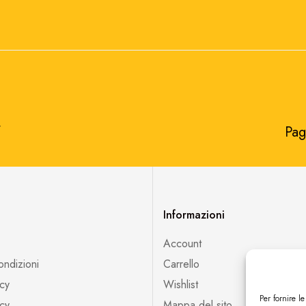
​
Pag
Informazioni
Account
ondizioni
Carrello
icy
Wishlist
Per fornire l
cy
Mappa del sito