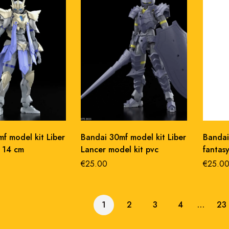
f model kit Liber
Bandai 30mf model kit Liber
Bandai
 14 cm
Lancer model kit pvc
fantas
€
25.00
€
25.0
1
2
3
4
…
23