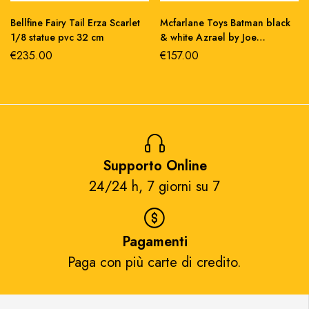
Bellfine Fairy Tail Erza Scarlet
Mcfarlane Toys Batman black
1/8 statue pvc 32 cm
& white Azrael by Joe
Quesada resin statue 1/10
€
235.00
€
157.00
Supporto Online
24/24 h, 7 giorni su 7​
Pagamenti
Paga con più carte di credito.​