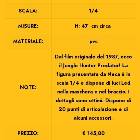
SCALA:
1/4
MISURE:
H: 47 cm circa
MATERIALE:
pvc
Dal film originale del 1987, ecco
il Jungle Hunter Predator! La
figura presentata da Neca è in
scala 1/4 e dispone di luci Led
NOTE:
nella maschera e nel braccio. I
dettagli sono ottimi. Dispone di
20 punti di articolazione e di
alcuni accessori.
PREZZO:
€ 145,00