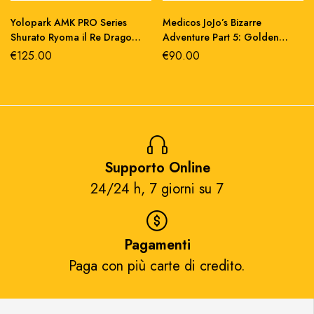
Yolopark AMK PRO Series
Medicos JoJo’s Bizarre
Shurato Ryoma il Re Drago
Adventure Part 5: Golden
action figure 19 cm
Wind Action Figure
€
125.00
€
90.00
abs/metallo
Chozokado Giorno Giovanna
Second 15 cm
Supporto Online
24/24 h, 7 giorni su 7​
Pagamenti
Paga con più carte di credito.​