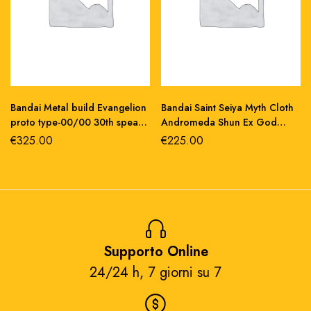
Bandai Metal build Evangelion
Bandai Saint Seiya Myth Cloth
proto type-00/00 30th spear
Andromeda Shun Ex God
longinus action figure
Cloth v4 action figure 17 cm
€
325.00
€
225.00
Supporto Online
24/24 h, 7 giorni su 7​