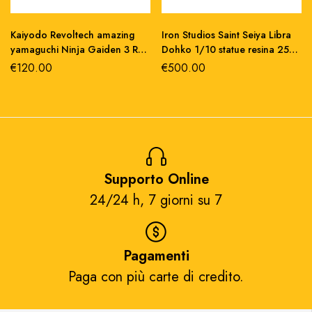
Kaiyodo Revoltech amazing
Iron Studios Saint Seiya Libra
yamaguchi Ninja Gaiden 3 Ryu
Dohko 1/10 statue resina 25
Hayabusa action figure
cm i Cavalieri dello Zodiaco
€
120.00
€
500.00
Supporto Online
24/24 h, 7 giorni su 7​
Pagamenti
Paga con più carte di credito.​