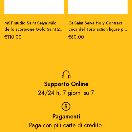
MST studio Saint Seiya Milo
Gt Saint Seiya Holy Contract
dello scorpione Gold Saint 24
Erica del Toro action figure pvc
cm pvc/metallo
16 cm
€
110.00
€
60.00
Supporto Online
24/24 h, 7 giorni su 7​
Pagamenti
Paga con più carte di credito.​