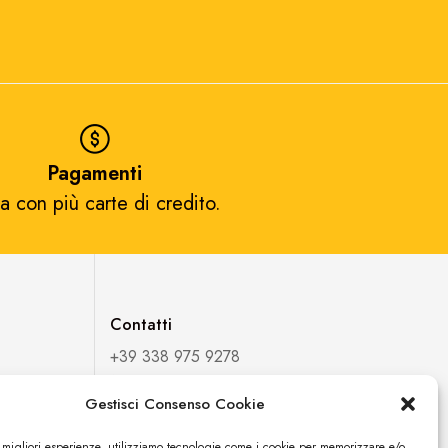
Pagamenti
a con più carte di credito.​
Contatti
+39 338 975 9278
fortuexpostore@gmail.com
Gestisci Consenso Cookie
FORTUEXPO DI ESPOSITO
e migliori esperienze, utilizziamo tecnologie come i cookie per memorizzare e/o