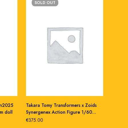
SOLD
OUT
SO
an2025
Takara Tomy Transformers x Zoids
Formo 
m doll
Synergenex Action Figure 1/60
Action 
Shield-D-Prime 26 cm
of the 
€
375.00
€
100.0
Legend