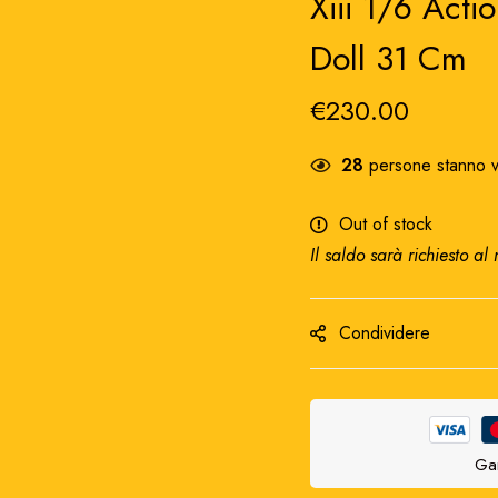
Xiii 1/6 Acti
Doll 31 Cm
€
230.00
28
persone stanno v
Out of stock
Il saldo sarà richiesto al
Condividere
Gar