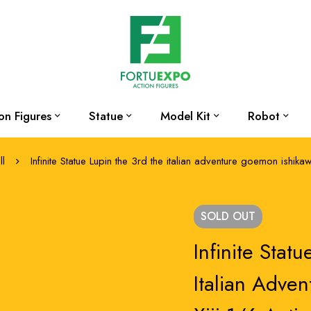
on Figures
Statue
Model Kit
Robot
ll
Infinite Statue Lupin the 3rd the italian adventure goemon ishika
SOLD
OUT
Infinite Stat
Italian Adve