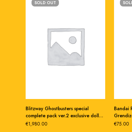
SOLD
OUT
SO
Blitzway Ghostbusters special
Bandai R
complete pack ver.2 exclusive doll
Grendize
1/6 action figure 30cm
€
1,980.00
€
75.00