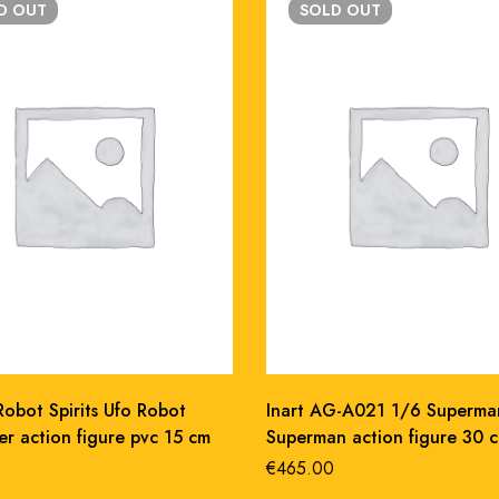
LD
OUT
SOLD
OUT
obot Spirits Ufo Robot
Inart AG-A021 1/6 Superm
r action figure pvc 15 cm
Superman action figure 30 c
€
465.00