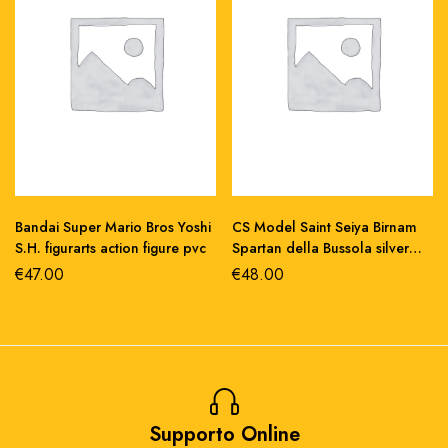
Bandai Super Mario Bros Yoshi
CS Model Saint Seiya Birnam
S.H. figurarts action figure pvc
Spartan della Bussola silver
saint action figure 17 cm
€
47.00
€
48.00
Supporto Online