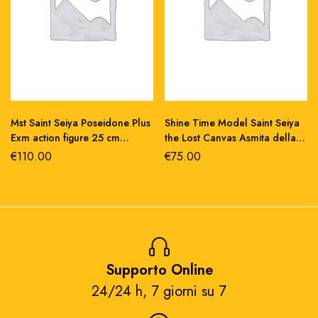
Mst Saint Seiya Poseidone Plus
Shine Time Model Saint Seiya
Exm action figure 25 cm
the Lost Canvas Asmita della
pvc/metallo
Vergine action figure
€
110.00
€
75.00
pvc/metallo
Supporto Online
24/24 h, 7 giorni su 7​