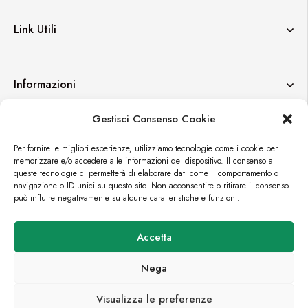
Link Utili
Informazioni
Gestisci Consenso Cookie
Contatti
Per fornire le migliori esperienze, utilizziamo tecnologie come i cookie per
memorizzare e/o accedere alle informazioni del dispositivo. Il consenso a
queste tecnologie ci permetterà di elaborare dati come il comportamento di
navigazione o ID unici su questo sito. Non acconsentire o ritirare il consenso
può influire negativamente su alcune caratteristiche e funzioni.
© FORTUEXPO
Accetta
PREMIUM E-COMMERCE BY
CROMÌA LAB
Nega
Visualizza le preferenze