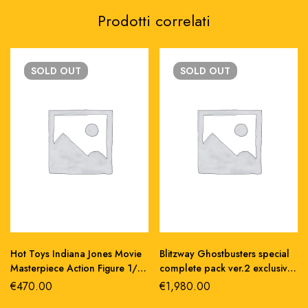
Prodotti correlati
SOLD
OUT
SOLD
OUT
Hot Toys Indiana Jones Movie
Blitzway Ghostbusters special
Masterpiece Action Figure 1/6
complete pack ver.2 exclusive
Indiana Jones (Deluxe Version)
doll 1/6 action figure 30cm
€
470.00
€
1,980.00
30 cm