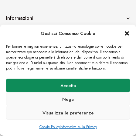
Informazioni
Gestisci Consenso Cookie
Contatti
Per fornire le migliori esperienze, utilizziamo tecnologie come i cookie per
memorizzare e/o accedere alle informazioni del dispositivo. Il consenso a
queste tecnologie ci permetterà di elaborare dati come il comportamento di
navigazione o ID unici su questo sito. Non acconsentire o ritirare il consenso
può influire negativamente su alcune caratteristiche e funzioni.
© FORTUEXPO
Accetta
PREMIUM E-COMMERCE BY
CROMÌA LAB
Nega
Visualizza le preferenze
0
0
Cookie Policy
Informativa sulla Privacy