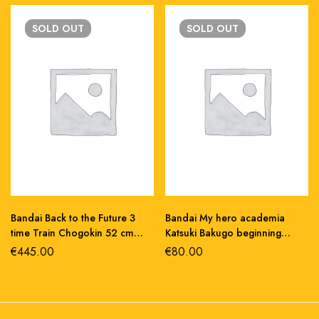
SOLD
OUT
SOLD
OUT
Bandai Back to the Future 3
Bandai My hero academia
time Train Chogokin 52 cm
Katsuki Bakugo beginning
abs/metallo
s.h.figuarts pvc 18 cm
€
445.00
€
80.00