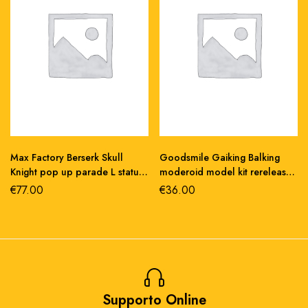
Max Factory Berserk Skull
Goodsmile Gaiking Balking
Knight pop up parade L statua
moderoid model kit rerelease
pvc 22 cm
pvc 13 cm
€
77.00
€
36.00
Supporto Online