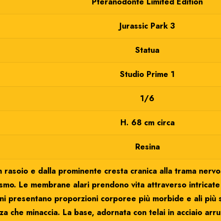
Pteranodonte Limited Edition
Jurassic Park 3
Statua
Studio Prime 1
1/6
H. 68 cm circa
Resina
 rasoio e dalla prominente cresta cranica alla trama nervos
mo. Le membrane alari prendono vita attraverso intricate sc
ni presentano proporzioni corporee più morbide e ali più so
a che minaccia. La base, adornata con telai in acciaio arrug