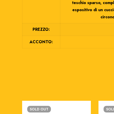
teschio sparso, compl
espositivo di un cucc
circond
PREZZO:
ACCONTO:
SOLD
OUT
SO