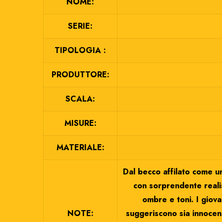
NOME:
SERIE:
TIPOLOGIA :
PRODUTTORE:
SCALA:
MISURE:
MATERIALE:
Dal becco affilato come un
con sorprendente realis
ombre e toni. I giova
NOTE:
suggeriscono sia innocenz