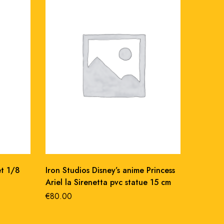
et 1/8
Iron Studios Disney’s anime Princess
Iron St
Ariel la Sirenetta pvc statue 15 cm
Statue 
€
80.00
€
390.0