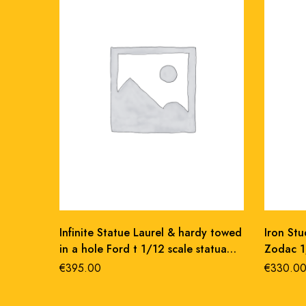
Infinite Statue Laurel & hardy towed
Iron Stu
in a hole Ford t 1/12 scale statua
Zodac 1
resina 18 cm
€
395.00
€
330.0