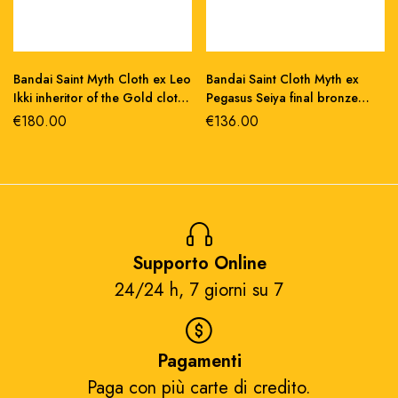
Bandai Saint Myth Cloth ex Leo
Bandai Saint Cloth Myth ex
Ikki inheritor of the Gold cloth
Pegasus Seiya final bronze
action figure 18cm
Oce action figure
€
180.00
€
136.00
Supporto Online
24/24 h, 7 giorni su 7​
Pagamenti
Paga con più carte di credito.​