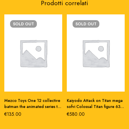
Prodotti correlati
SOLD
OUT
SOLD
OUT
Mezco Toys One 12 collective
Kaiyodo Attack on Titan mega
batman the animated series the
sofvi Colossal Titan figure 63
Joker action figure
cm pvc
€
135.00
€
580.00