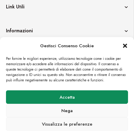
Link Utili
Informazioni
Gestisci Consenso Cookie
Contatti
Per fornire le migliori esperienze, utilizziamo tecnologie come i cookie per
memorizzare e/o accedere alle informazioni del dispositivo. Il consenso a
queste tecnologie ci permetterà di elaborare dati come il comportamento di
navigazione o ID unici su questo sito. Non acconsentire o ritirare il consenso
può influire negativamente su alcune caratteristiche e funzioni.
© FORTUEXPO
Accetta
PREMIUM E-COMMERCE BY
CROMÌA LAB
Nega
Visualizza le preferenze