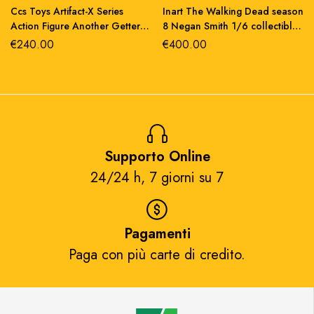
Ccs Toys Artifact-X Series
Inart The Walking Dead season
Action Figure Another Getter
8 Negan Smith 1/6 collectible
20 cm abs/metallo
figure 37 cm
€
240.00
€
400.00
Supporto Online
24/24 h, 7 giorni su 7​
Pagamenti
Paga con più carte di credito.​