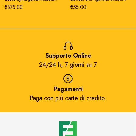
Figure 1/60 Shield-D-Prime 26
figure pvc 13 cm
€
375.00
€
55.00
cm
Supporto Online
24/24 h, 7 giorni su 7​
Pagamenti
Paga con più carte di credito.​