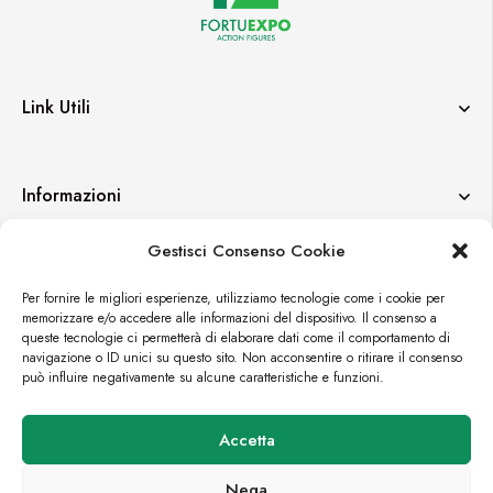
Link Utili
Informazioni
Gestisci Consenso Cookie
Contatti
Per fornire le migliori esperienze, utilizziamo tecnologie come i cookie per
memorizzare e/o accedere alle informazioni del dispositivo. Il consenso a
queste tecnologie ci permetterà di elaborare dati come il comportamento di
navigazione o ID unici su questo sito. Non acconsentire o ritirare il consenso
può influire negativamente su alcune caratteristiche e funzioni.
© FORTUEXPO
Accetta
PREMIUM E-COMMERCE BY
CROMÌA LAB
Nega