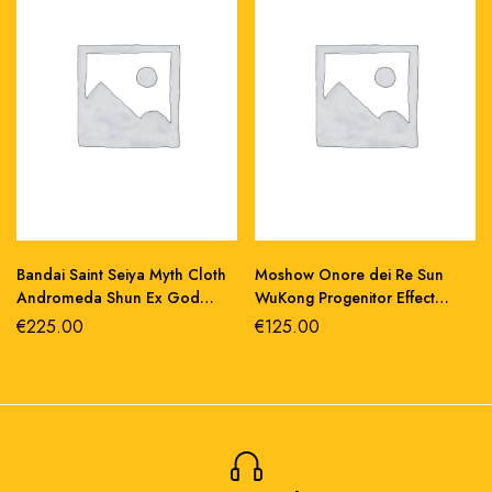
Bandai Saint Seiya Myth Cloth
Moshow Onore dei Re Sun
Andromeda Shun Ex God
WuKong Progenitor Effect
Cloth v4 action figure 17 cm
Class action figure 23 cm
€
225.00
€
125.00
abs/metallo