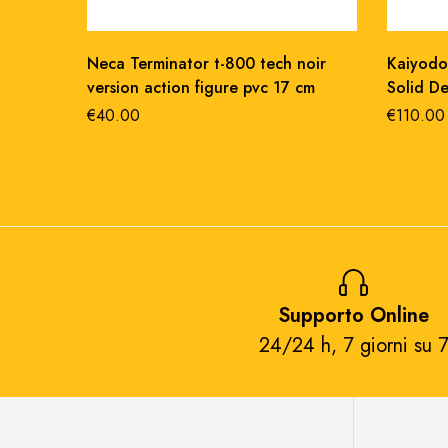
Neca Terminator t-800 tech noir
Kaiyodo
version action figure pvc 17 cm
Solid D
Suit Ver
€
40.00
€
110.00
Supporto Online
24/24 h, 7 giorni su 7