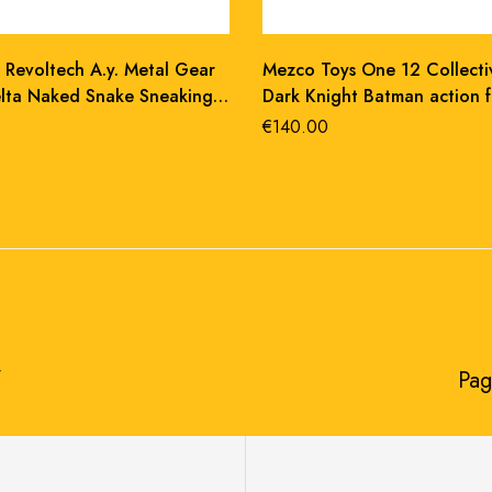
 Revoltech A.y. Metal Gear
Mezco Toys One 12 Collecti
elta Naked Snake Sneaking
Dark Knight Batman action f
 Action Figure 17 cm
pvc 17 cm
€
140.00
​
Pag