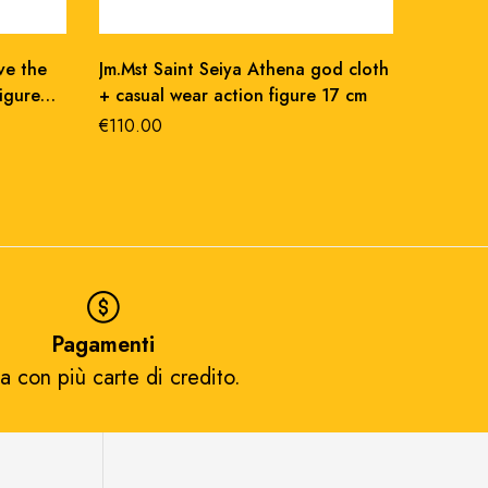
ve the
Jm.Mst Saint Seiya Athena god cloth
Kaiyod
igure
+ casual wear action figure 17 cm
yamagu
unit Ev
€
110.00
€
107.00
Pagamenti
a con più carte di credito.​