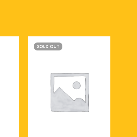
SOLD
OUT
SO