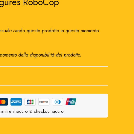
igures RoboCop
isualizzando questo prodotto in questo momento
 momento della disponibilità del prodotto.
antire il sicuro & checkout sicuro