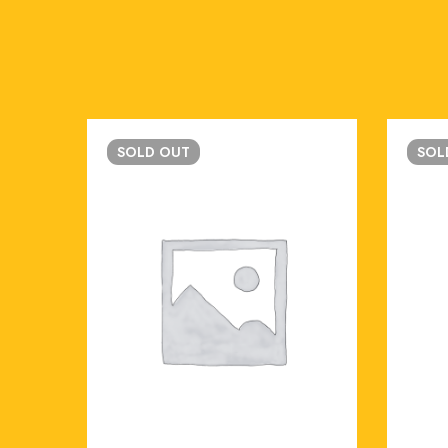
SOLD
OUT
SO