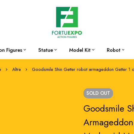
on Figures
Statue
Model Kit
Robot
e
Altre
Goodsmile Shin Getter robot armageddon Getter 1 
SOLD
OUT
Goodsmile Sh
Armageddon 