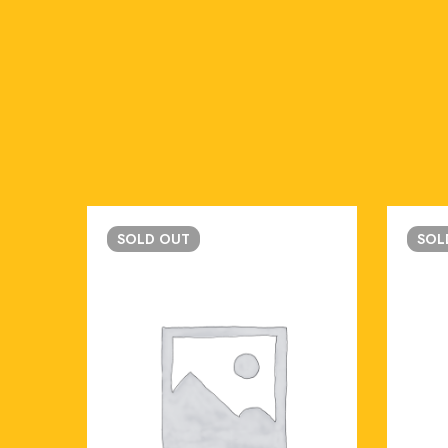
SOLD
OUT
SO