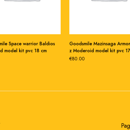
ile Space warrior Baldios
Goodsmile Mazinsaga Armo
d model kit pvc 18 cm
z Moderoid model kit pvc 1
€
80.00
​
Pag