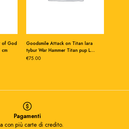
r of God
Goodsmile Attack on Titan lara
Goodsmi
7 cm
tybur War Hammer Titan pup L
moderoi
figure 25 cm
cm
€
75.00
€
36.00
Pagamenti
a con più carte di credito.​