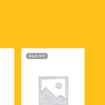
SOLD
OUT
SO