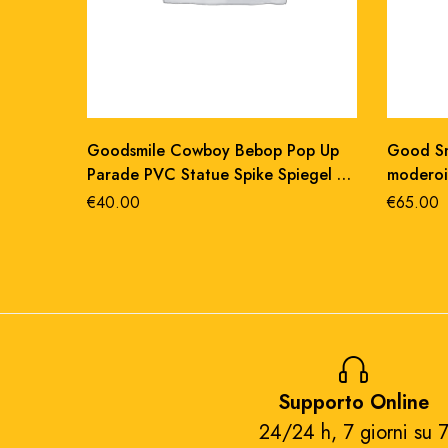
Goodsmile Cowboy Bebop Pop Up
Good Sm
Parade PVC Statue Spike Spiegel 18
moderoi
cm
€
40.00
€
65.00
Supporto Online
24/24 h, 7 giorni su 7