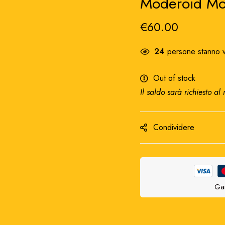
Moderoid Mo
€
60.00
24
persone stanno v
Out of stock
Il saldo sarà richiesto al
Condividere
Gar