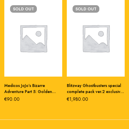
SOLD
OUT
SOLD
OUT
Medicos JoJo’s Bizarre
Blitzway Ghostbusters special
Adventure Part 5: Golden
complete pack ver.2 exclusive
Wind Action Figure
doll 1/6 action figure 30cm
€
90.00
€
1,980.00
Chozokado Giorno Giovanna
Second 15 cm