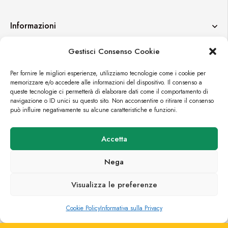
Informazioni
Gestisci Consenso Cookie
Contatti
Per fornire le migliori esperienze, utilizziamo tecnologie come i cookie per
memorizzare e/o accedere alle informazioni del dispositivo. Il consenso a
queste tecnologie ci permetterà di elaborare dati come il comportamento di
navigazione o ID unici su questo sito. Non acconsentire o ritirare il consenso
può influire negativamente su alcune caratteristiche e funzioni.
© FORTUEXPO
Accetta
PREMIUM E-COMMERCE BY
CROMÌA LAB
Nega
Visualizza le preferenze
0
0
Cookie Policy
Informativa sulla Privacy