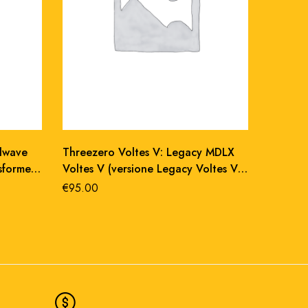
dwave
Threezero Voltes V: Legacy MDLX
Studio 
sformers
Voltes V (versione Legacy Voltes V)
Transfo
robot 15 cm
€
95.00
€
1,700