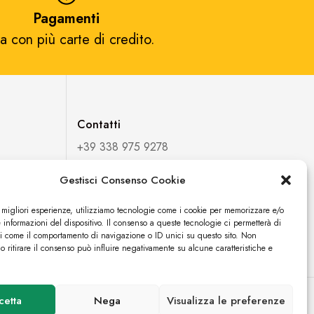
Pagamenti
a con più carte di credito.​
Contatti
+39 338 975 9278
fortuexpostore@gmail.com
Gestisci Consenso Cookie
FORTUEXPO DI ESPOSITO
e migliori esperienze, utilizziamo tecnologie come i cookie per memorizzare e/o
FORTUNATO
 informazioni del dispositivo. Il consenso a queste tecnologie ci permetterà di
ti come il comportamento di navigazione o ID unici su questo sito. Non
P.IVA: 04059450363
o ritirare il consenso può influire negativamente su alcune caratteristiche e
cetta
Nega
Visualizza le preferenze