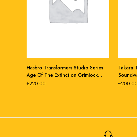
Hasbro Transformers Studio Series
Takara 
Age Of The Extinction Grimlock
Soundwa
Action Figure
masterp
€
220.00
€
200.0