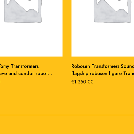
Tomy Transformers
Robosen Transformers Soun
ve and condor robot
flagship robosen figure Tran
iece
37 cm abs/metallo
0
€
1,350.00