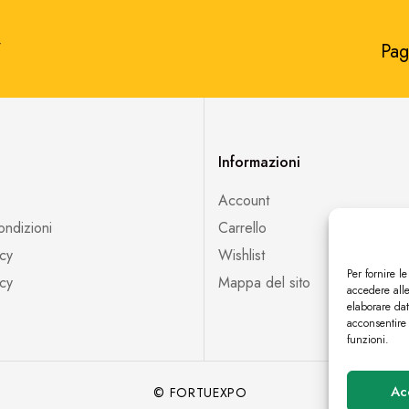
​
Pag
Informazioni
Account
ondizioni
Carrello
icy
Wishlist
Per fornire l
cy
Mappa del sito
accedere alle
elaborare da
acconsentire 
funzioni.
Ac
© FORTUEXPO