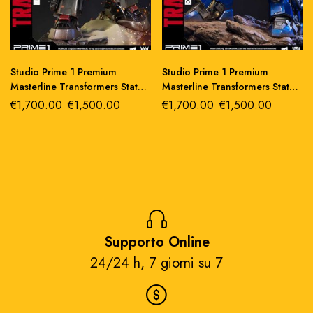
Studio Prime 1 Premium
Studio Prime 1 Premium
Masterline Transformers Statua
Masterline Transformers Statua
Megatron G1
Optimus Prime G1
€
1,700.00
€
1,500.00
€
1,700.00
€
1,500.00
Supporto Online
24/24 h, 7 giorni su 7​