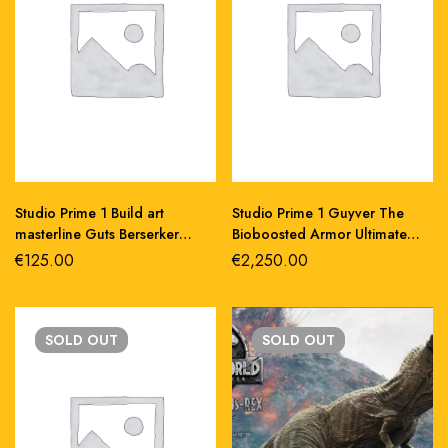
Studio Prime 1 Build art
Studio Prime 1 Guyver The
masterline Guts Berserker
Bioboosted Armor Ultimate
armor rage plastic model kit
Premium Masterline Statue
€
125.00
€
2,250.00
30 cm
Guyver II F(Female) Bonus
Version 88 cm
SOLD
OUT
SOLD
OUT