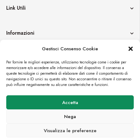
Link Utili
Informazioni
Gestisci Consenso Cookie
Contatti
Per fornire le migliori esperienze, utilizziamo tecnologie come i cookie per
memorizzare e/o accedere alle informazioni del dispositivo. Il consenso a
queste tecnologie ci permetterà di elaborare dati come il comportamento di
navigazione o ID unici su questo sito. Non acconsentire o ritirare il consenso
può influire negativamente su alcune caratteristiche e funzioni.
© FORTUEXPO
Accetta
PREMIUM E-COMMERCE BY
CROMÌA LAB
Nega
Visualizza le preferenze