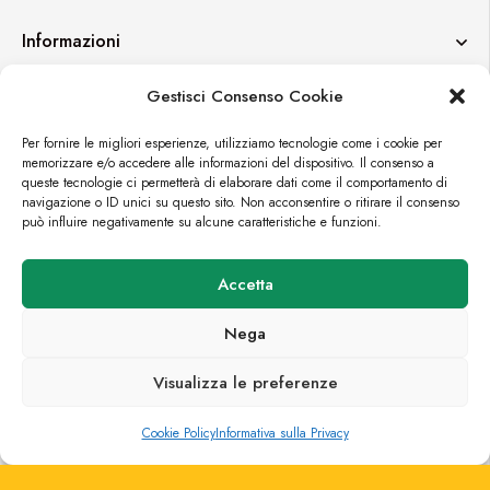
Informazioni
Gestisci Consenso Cookie
Contatti
Per fornire le migliori esperienze, utilizziamo tecnologie come i cookie per
memorizzare e/o accedere alle informazioni del dispositivo. Il consenso a
queste tecnologie ci permetterà di elaborare dati come il comportamento di
navigazione o ID unici su questo sito. Non acconsentire o ritirare il consenso
può influire negativamente su alcune caratteristiche e funzioni.
© FORTUEXPO
Accetta
PREMIUM E-COMMERCE BY
CROMÌA LAB
Nega
Visualizza le preferenze
0
0
Cookie Policy
Informativa sulla Privacy