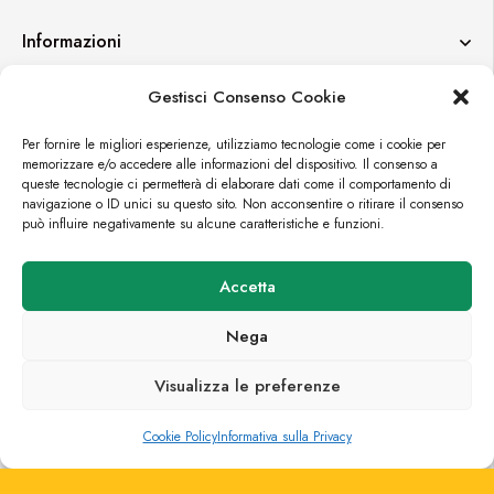
Informazioni
Gestisci Consenso Cookie
Contatti
Per fornire le migliori esperienze, utilizziamo tecnologie come i cookie per
memorizzare e/o accedere alle informazioni del dispositivo. Il consenso a
queste tecnologie ci permetterà di elaborare dati come il comportamento di
navigazione o ID unici su questo sito. Non acconsentire o ritirare il consenso
può influire negativamente su alcune caratteristiche e funzioni.
© FORTUEXPO
Accetta
PREMIUM E-COMMERCE BY
CROMÌA LAB
Nega
Visualizza le preferenze
0
0
Cookie Policy
Informativa sulla Privacy