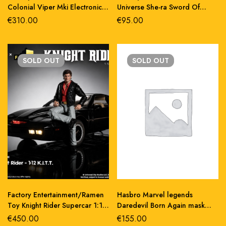
Colonial Viper Mki Electronic
Universe She-ra Sword Of
Vehicle + Lieutenant Boomer
Protection Larp Stunt Prop
€
310.00
€
95.00
Figure
Replica 90cm
SOLD
OUT
SOLD
OUT
Factory Entertainment/Ramen
Hasbro Marvel legends
Toy Knight Rider Supercar 1:12
Daredevil Born Again mask
Scale Kitt Vehicle & Michael
replica 1/1 pvc
€
450.00
€
155.00