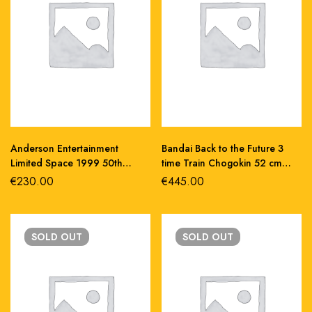
Anderson Entertainment
Bandai Back to the Future 3
Limited Space 1999 50th
time Train Chogokin 52 cm
anniversary golden eagle
abs/metallo
€
230.00
€
445.00
replica 25 cm
SOLD
OUT
SOLD
OUT