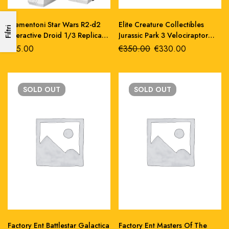
Clementoni Star Wars R2-d2
Elite Creature Collectibles
Filtri
Interactive Droid 1/3 Replica
Jurassic Park 3 Velociraptor
31 cm pvc
Resonating Chamber Prop
€
75.00
€
350.00
€
330.00
Replica
SOLD
OUT
SOLD
OUT
Factory Ent Battlestar Galactica
Factory Ent Masters Of The