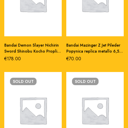
Bandai Demon Slayer Nichirin
Bandai Mazinger Z Jet Pileder
Sword Shinobu Kocho Proplica
Popynica replica metallo 6,5
88 cm Abs/pvc
cm
€
178.00
€
70.00
SOLD
OUT
SOLD
OUT