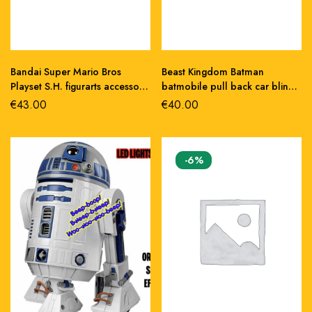
Bandai Super Mario Bros
Beast Kingdom Batman
Playset S.H. figurarts accessori
batmobile pull back car blind
pvc
box set (6) repliche 5 cm
€
43.00
€
40.00
-6%