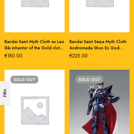
Bandai Saint Myth Cloth ex Leo
Bandai Saint Seiya Myth Cloth
Ikki inheritor of the Gold cloth
Andromeda Shun Ex God
action figure 18cm
Cloth v4 action figure 17 cm
€
180.00
€
225.00
SOLD
OUT
SOLD
OUT
Filtri