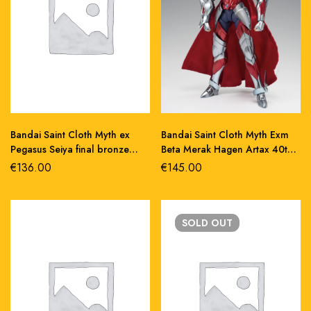
Bandai Saint Cloth Myth ex
Bandai Saint Cloth Myth Exm
Pegasus Seiya final bronze
Beta Merak Hagen Artax 40th
Oce action figure
Anniversary
€
136.00
€
145.00
SOLD
OUT