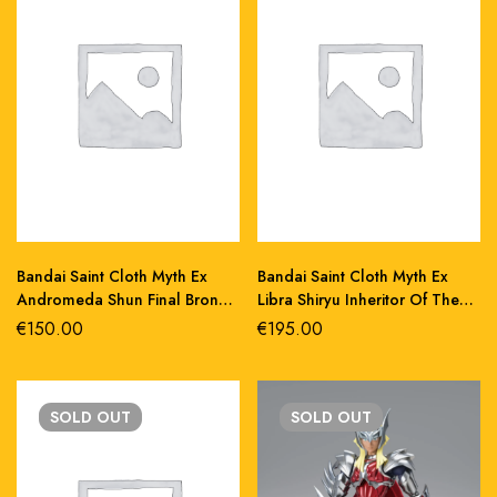
Bandai Saint Cloth Myth Ex
Bandai Saint Cloth Myth Ex
Andromeda Shun Final Bronze
Libra Shiryu Inheritor Of The
Oce action figure
Gold Cloth Action figure
€
150.00
€
195.00
SOLD
OUT
SOLD
OUT