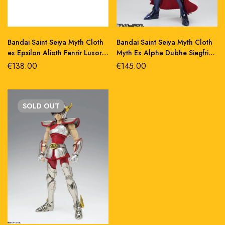
Bandai Saint Seiya Myth Cloth
Bandai Saint Seiya Myth Cloth
ex Epsilon Alioth Fenrir Luxor
Myth Ex Alpha Dubhe Siegfried
action figure 17 cm
Orion 40th Ann
€
138.00
€
145.00
SOLD
OUT